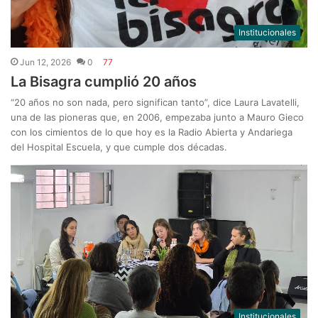
Institucionales
Jun 12, 2026
0
77
La Bisagra cumplió 20 años
“20 años no son nada, pero significan tanto”, dice Laura Lavatelli,
una de las pioneras que, en 2006, empezaba junto a Mauro Gieco
con los cimientos de lo que hoy es la Radio Abierta y Andariega
del Hospital Escuela, y que cumple dos décadas.
Institucionales