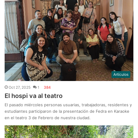
Artículos
Oct 27, 2025
1
384
El hospi va al teatro
El pasado miércoles personas usuarias, trabajadoras, residentes y
estudiantes participaron de la presentación de Fedra en Karaoke
en el teatro 3 de Febrero de nuestra ciudad.