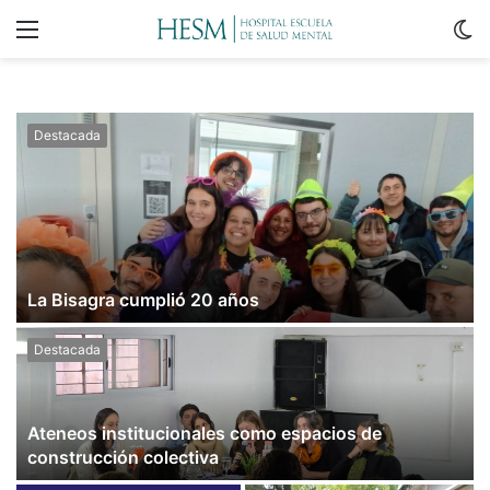
Menu
C
m
Destacada
La Bisagra cumplió 20 años
Destacada
Ateneos institucionales como espacios de
construcción colectiva