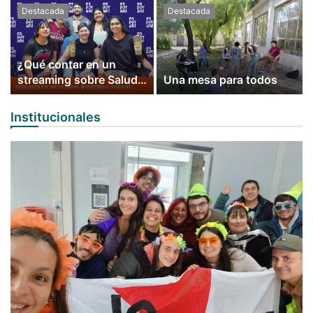
Destacada
Destacada
¿Qué contar en un
streaming sobre Salud
Una mesa para todos
Mental?
Institucionales