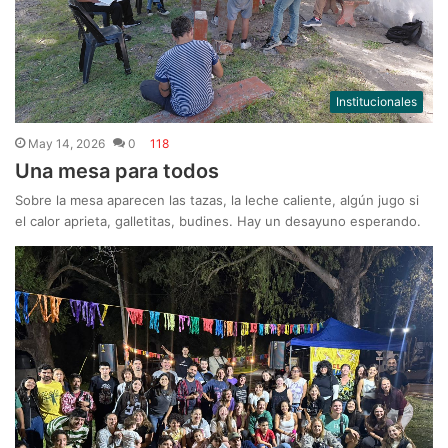
Institucionales
May 14, 2026
0
118
Una mesa para todos
Sobre la mesa aparecen las tazas, la leche caliente, algún jugo si
el calor aprieta, galletitas, budines. Hay un desayuno esperando.