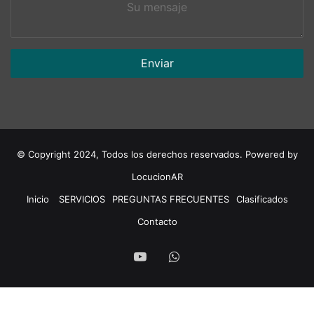
Su
mensaje
© Copyright 2024, Todos los derechos reservados. Powered by
LocucionAR
Inicio
SERVICIOS
PREGUNTAS FRECUENTES
Clasificados
Contacto
Youtube
Whatsapp
Youtube
WhatsApp